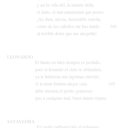
y
así
la
vida
dél,
la
muerte
della,
el
daño,
el
mal
aunmentan
que
poseo.
¡Ay
dura,
inicua,
inexorable
estrella,
cómo
de
los
cabellos
me
has
traído
340
al
terrible
dolor
que
me
atropella!
LEONARDO
El
llanto
en
tales
tiempos
es
perdido,
pues
si
llorando
el
cielo
se
ablandara,
ya
le
hubieran
mis
lágrimas
movido.
A
la
triste
fortuna
alegre
cara
345
debe
mostrar
el
pecho
generoso:
que
a
cualquier
mal,
buen
ánimo
repara.
SAYAVEDRA
El
cuello
enflaquecido
al
trabajoso