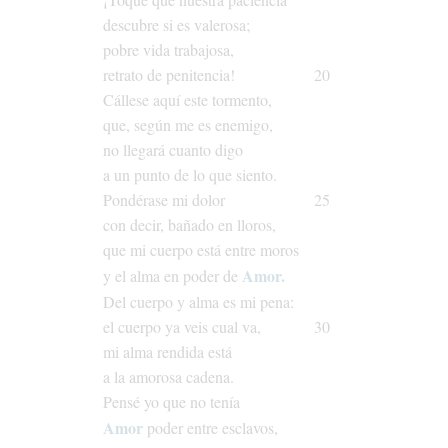
descubre
si
es
valerosa;
pobre
vida
trabajosa,
retrato
de
penitencia!
20
Cállese
aquí
este
tormento,
que,
según
me
es
enemigo,
no
llegará
cuanto
digo
a
un
punto
de
lo
que
siento.
Pondérase
mi
dolor
25
con
decir,
bañado
en
lloros,
que
mi
cuerpo
está
entre
moros
Amor.
y
el
alma
en
poder
de
Del
cuerpo
y
alma
es
mi
pena:
el
cuerpo
ya
veis
cual
va,
30
mi
alma
rendida
está
a
la
amorosa
cadena.
Pensé
yo
que
no
tenía
Amor
poder
entre
esclavos,