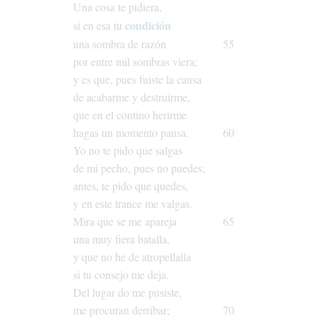
Una
cosa
te
pidiera,
condición
si
en
esa
tu
una
sombra
de
razón
55
por
entre
mil
sombras
viera;
y
es
que,
pues
fuiste
la
causa
de
acabarme
y
destruirme,
que
en
el
contino
herirme
hagas
un
momento
pausa.
60
Yo
no
te
pido
que
salgas
de
mi
pecho,
pues
no
puedes;
antes,
te
pido
que
quedes,
y
en
este
trance
me
valgas.
Mira
que
se
me
apareja
65
una
muy
fiera
batalla,
y
que
no
he
de
atropellalla
si
tu
consejo
me
deja.
Del
lugar
do
me
pusiste,
me
procuran
derribar;
70