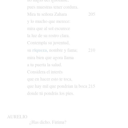
pues
muestras
tener
cordura.
Mira
tu
señora
Zahara
205
y
lo
mucho
que
merece:
mira
que
al
sol
escurece
la
luz
de
su
rostro
clara.
Contempla
su
juventud,
riqueza,
su
nombre
y
fama;
210
mira
bien
que
agora
llama
a
tu
puerta
la
salud.
Considera
el
interés
que
en
hacer
esto
te
toca,
que
hay
mil
que
pondrían
la
boca
215
donde
tú
pondrás
los
pies.
AURELIO
¿Has
dicho,
Fátima?