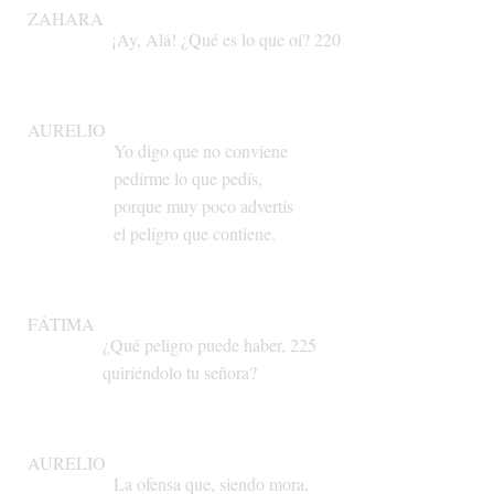
ZAHARA
¡Ay,
Alá!
¿Qué
es
lo
que
oí?
220
AURELIO
Yo
digo
que
no
conviene
pedirme
lo
que
pedís,
porque
muy
poco
advertís
el
peligro
que
contiene.
FÁTIMA
¿Qué
peligro
puede
haber,
225
quiriéndolo
tu
señora?
AURELIO
La
ofensa
que,
siendo
mora,