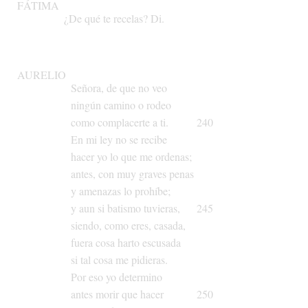
FÁTIMA
¿De
qué
te
recelas?
Di.
AURELIO
Señora,
de
que
no
veo
ningún
camino
o
rodeo
como
complacerte
a
ti.
240
En
mi
ley
no
se
recibe
hacer
yo
lo
que
me
ordenas;
antes,
con
muy
graves
penas
y
amenazas
lo
prohíbe;
y
aun
si
batismo
tuvieras,
245
siendo,
como
eres,
casada,
fuera
cosa
harto
escusada
si
tal
cosa
me
pidieras.
Por
eso
yo
determino
antes
morir
que
hacer
250