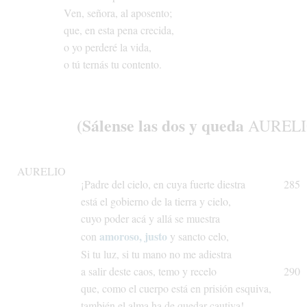
Ven,
señora,
al
aposento;
que,
en
esta
pena
crecida,
o
yo
perderé
la
vida,
o
tú
ternás
tu
contento.
(Sálense
las
dos
y
queda
AUREL
AURELIO
¡Padre
del
cielo,
en
cuya
fuerte
diestra
285
está
el
gobierno
de
la
tierra
y
cielo,
cuyo
poder
acá
y
allá
se
muestra
amoroso,
justo
con
y
sancto
celo,
Si
tu
luz,
si
tu
mano
no
me
adiestra
a
salir
deste
caos,
temo
y
recelo
290
que,
como
el
cuerpo
está
en
prisión
esquiva,
también
el
alma
ha
de
quedar
cautiva!