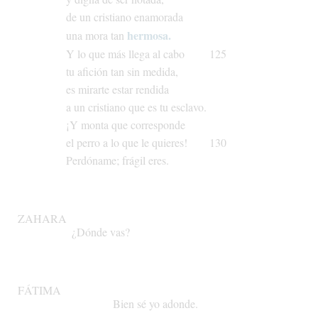
de
un
cristiano
enamorada
hermosa.
una
mora
tan
Y
lo
que
más
llega
al
cabo
125
tu
afición
tan
sin
medida,
es
mirarte
estar
rendida
a
un
cristiano
que
es
tu
esclavo.
¡Y
monta
que
corresponde
el
perro
a
lo
que
le
quieres!
130
Perdóname;
frágil
eres.
ZAHARA
¿Dónde
vas?
FÁTIMA
Bien
sé
yo
adonde.