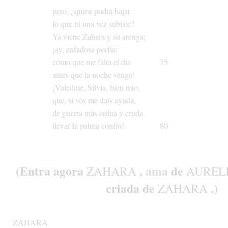
pero,
¿quién
podrá
bajar
lo
que
tú
una
vez
subiste?
Ya
viene
Zahara
y
su
arenga;
¡ay,
enfadosa
porfía;
cómo
que
me
falta
el
día
75
antes
que
la
noche
venga!
¡Valedme,
Silvia,
bien
mío,
que,
si
vos
me
dais
ayuda,
de
guerra
más
ardua
y
cruda
llevar
la
palma
confío!
80
(Entra
agora
,
ama
de
ZAHARA
AUREL
criada
de
.)
ZAHARA
ZAHARA