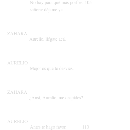
No
hay
para
qué
más
porfíes,
105
señora:
déjame
ya.
ZAHARA
Aurelio,
llégate
acá.
AURELIO
Mejor
es
que
te
desvíes.
ZAHARA
¿Ansí,
Aurelio,
me
despides?
AURELIO
Antes
te
hago
favor,
110