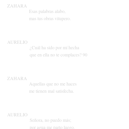
ZAHARA
Esas
palabras
alabo,
mas
tus
obras
vitupero.
AURELIO
¿Cuál
ha
sido
por
mí
hecha
que
en
ella
no
te
complaces?
90
ZAHARA
Aquellas
que
no
me
haces
me
tienen
mal
satisfecha.
AURELIO
Señora,
no
puedo
más;
por
agua
me
parto
luego.