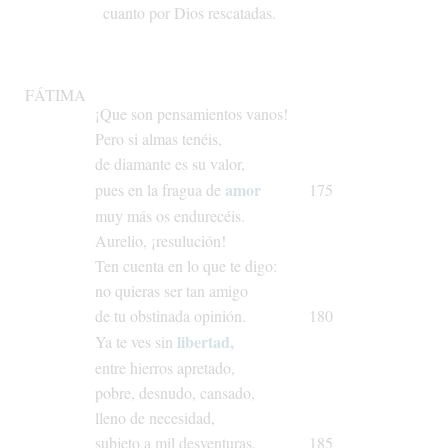
cuanto
por
Dios
rescatadas.
FÁTIMA
¡Que
son
pensamientos
vanos!
Pero
si
almas
tenéis,
de
diamante
es
su
valor,
amor
pues
en
la
fragua
de
175
muy
más
os
endurecéis.
Aurelio,
¡resulución!
Ten
cuenta
en
lo
que
te
digo:
no
quieras
ser
tan
amigo
de
tu
obstinada
opinión.
180
libertad,
Ya
te
ves
sin
entre
hierros
apretado,
pobre,
desnudo,
cansado,
lleno
de
necesidad,
subjeto
a
mil
desventuras,
185