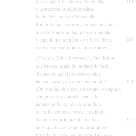
puesto
que
Silvia
tiene
parte
en
ella,
310
y
la
amorosa
trunfadora
palma
ha
de
llevar
sola
mi
Silvia
della.
amor,
Ponga
Zahara
su
póngale
en
calma,
que
mi
firmeza
no
hay
pensar
rompella,
y
aquello
que
a
mi
Dios
y
a
Silvia
debo,
315
me
hace
que
aun
mirarla
no
me
atrevo.
hermosa?
¿Dó
estás,
Silvia
¿Qué
destino,
fuerza
hado
qué
insana
de
implacable
el
curso
de
aquel
próspero
camino
tan
sin
causa
y
razón
nos
ha
cortado?
320
¡Oh
estrella,
oh
suerte,
oh
fortuna,
oh
signo!,
si
alguno
de
vosotros
ha
causado
tamaña
perdición,
desde
aquí
digo
que
mil
cuentos
de
veces
le
maldigo.
Yo
moriré
por
lo
que
al
alma
toca,
325
ama
antes
que
hacer
lo
que
mi
quiere;
firme
he
de
estar
cual
bien
fundada
roca