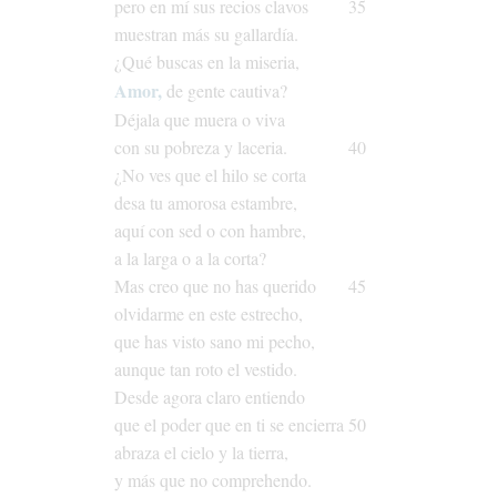
pero
en
mí
sus
recios
clavos
35
muestran
más
su
gallardía.
¿Qué
buscas
en
la
miseria,
Amor,
de
gente
cautiva?
Déjala
que
muera
o
viva
con
su
pobreza
y
laceria.
40
¿No
ves
que
el
hilo
se
corta
desa
tu
amorosa
estambre,
aquí
con
sed
o
con
hambre,
a
la
larga
o
a
la
corta?
Mas
creo
que
no
has
querido
45
olvidarme
en
este
estrecho,
que
has
visto
sano
mi
pecho,
aunque
tan
roto
el
vestido.
Desde
agora
claro
entiendo
que
el
poder
que
en
ti
se
encierra
50
abraza
el
cielo
y
la
tierra,
y
más
que
no
comprehendo.