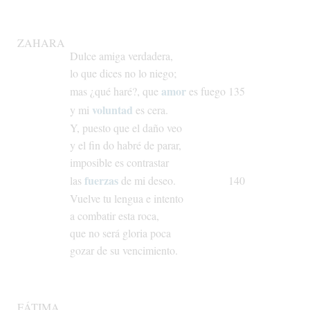
ZAHARA
Dulce
amiga
verdadera,
lo
que
dices
no
lo
niego;
amor
mas
¿qué
haré?,
que
es
fuego
135
voluntad
y
mi
es
cera.
Y,
puesto
que
el
daño
veo
y
el
fin
do
habré
de
parar,
imposible
es
contrastar
fuerzas
las
de
mi
deseo.
140
Vuelve
tu
lengua
e
intento
a
combatir
esta
roca,
que
no
será
gloria
poca
gozar
de
su
vencimiento.
FÁTIMA