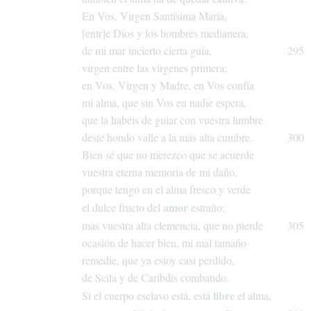
En
Vos,
Virgen
Santísima
María,
[entr]e
Dios
y
los
hombres
medianera,
de
mi
mar
incïerto
cierta
guía,
295
virgen
entre
las
vírgenes
primera;
en
Vos,
Virgen
y
Madre,
en
Vos
confía
mi
alma,
que
sin
Vos
en
nadie
espera,
que
la
habéis
de
guiar
con
vuestra
lumbre
deste
hondo
valle
a
la
más
alta
cumbre.
300
Bien
sé
que
no
merezco
que
se
acuerde
vuestra
eterna
memoria
de
mi
daño,
porque
tengo
en
el
alma
fresco
y
verde
amor
el
dulce
fructo
del
estraño;
mas
vuestra
alta
clemencia,
que
no
pierde
305
ocasión
de
hacer
bien,
mi
mal
tamaño
remedie,
que
ya
estoy
casi
perdido,
de
Scila
y
de
Caribdis
combatido.
libre
Si
el
cuerpo
esclavo
está,
está
el
alma,