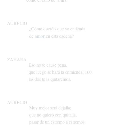
AURELIO
¿Cómo
queréis
que
yo
entienda
amor
de
en
esta
cadena?
ZAHARA
Eso
no
te
cause
pena,
que
luego
se
hará
la
enmienda:
160
las
dos
te
la
quitaremos.
AURELIO
Muy
mejor
será
dejalla;
que
no
quiero
con
quitalla,
pasar
de
un
estremo
a
estremos.