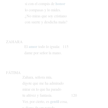
honor
si
con
el
compás
de
lo
compasas
y
lo
mides.
¿No
miras
que
soy
cristiano
con
suerte
y
desdicha
mala?
ZAHARA
amor
El
todo
lo
iguala:
115
dame
por
señor
la
mano.
FÁTIMA
Zahara,
señora
mía,
dígote
que
me
ha
admirado
mirar
en
lo
que
ha
parado
tu
altivez
y
fantasía.
120
gentil
Ver,
por
cierto,
es
cosa,
y
digna
de
ser
notada,