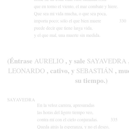
que
en
torno
el
viento,
el
mar
combate
y
hiere.
Que
sea
mi
vida
mucha,
o
que
sea
poca,
importa
poco;
sólo
el
que
bien
muere
330
puede
decir
que
tiene
larga
vida,
y
el
que
mal,
una
muerte
sin
medida.
(Éntrase
,
y
sale
AURELIO
SAYAVEDRA
,
cativo,
y
,
mu
LEONARDO
SEBASTIÁN
su
tiempo.)
SAYAVEDRA
En
la
veloz
carrera,
apresuradas
las
horas
del
ligero
tiempo
veo,
contra
mí
con
el
cielo
conjuradas.
335
Queda
atrás
la
esperanza,
y
no
el
deseo,