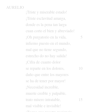
AURELIO
¡Triste
y
miserable
estado!
¡Triste
esclavitud
amarga,
donde
es
la
pena
tan
larga
cuan
corto
el
bien
y
abreviado!
¡Oh
purgatorio
en
la
vida,
5
infierno
puesto
en
el
mundo,
mal
que
no
tiene
segundo,
estrecho
do
no
hay
salida!
¡Cifra
de
cuanto
dolor
se
reparte
en
los
dolores,
10
daño
que
entre
los
mayores
se
ha
de
tener
por
mayor!
¡Necesidad
increíble,
muerte
creíble
y
palpable,
trato
mísero
intratable,
15
mal
visible
e
invisible!
¡Toque
que
nuestra
paciencia