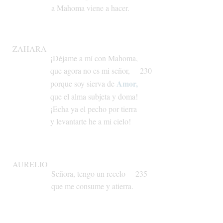
a
Mahoma
viene
a
hacer.
ZAHARA
¡Déjame
a
mí
con
Mahoma,
que
agora
no
es
mi
señor,
230
Amor,
porque
soy
sierva
de
que
el
alma
subjeta
y
doma!
¡Echa
ya
el
pecho
por
tierra
y
levantarte
he
a
mi
cielo!
AURELIO
Señora,
tengo
un
recelo
235
que
me
consume
y
atierra.