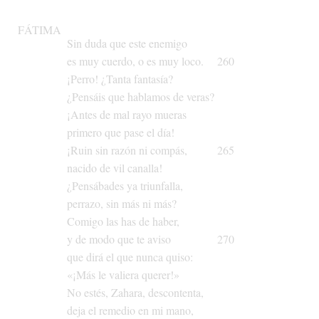
FÁTIMA
Sin
duda
que
este
enemigo
es
muy
cuerdo,
o
es
muy
loco.
260
¡Perro!
¿Tanta
fantasía?
¿Pensáis
que
hablamos
de
veras?
¡Antes
de
mal
rayo
mueras
primero
que
pase
el
día!
¡Ruin
sin
razón
ni
compás,
265
nacido
de
vil
canalla!
¿Pensábades
ya
triunfalla,
perrazo,
sin
más
ni
más?
Comigo
las
has
de
haber,
y
de
modo
que
te
aviso
270
que
dirá
el
que
nunca
quiso:
«¡Más
le
valiera
querer!»
No
estés,
Zahara,
descontenta,
deja
el
remedio
en
mi
mano,