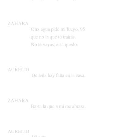
ZAHARA
Otra
agua
pide
mi
fuego,
95
que
no
la
que
tú
trairás.
No
te
vayas;
está
quedo.
AURELIO
De
leña
hay
falta
en
la
casa.
ZAHARA
Basta
la
que
a
mí
me
abrasa.
AURELIO
Mi
amo...