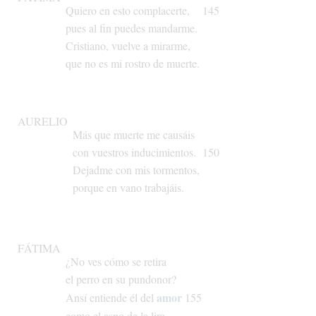
Quiero
en
esto
complacerte,
145
pues
al
fin
puedes
mandarme.
Cristiano,
vuelve
a
mirarme,
que
no
es
mi
rostro
de
muerte.
AURELIO
Más
que
muerte
me
causáis
con
vuestros
inducimientos.
150
Dejadme
con
mis
tormentos,
porque
en
vano
trabajáis.
FÁTIMA
¿No
ves
cómo
se
retira
el
perro
en
su
pundonor?
amor
Ansí
entiende
él
del
155
como
el
asno
de
la
lira.