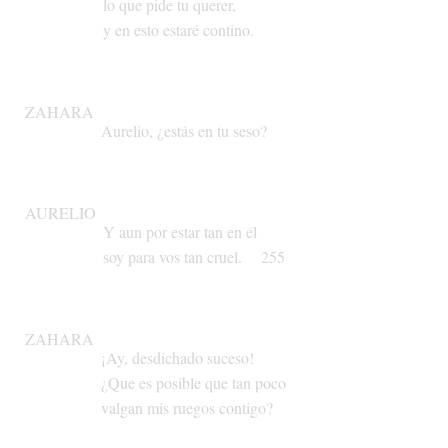
lo
que
pide
tu
querer,
y
en
esto
estaré
contino.
ZAHARA
Aurelio,
¿estás
en
tu
seso?
AURELIO
Y
aun
por
estar
tan
en
él
soy
para
vos
tan
cruel.
255
ZAHARA
¡Ay,
desdichado
suceso!
¿Que
es
posible
que
tan
poco
valgan
mis
ruegos
contigo?