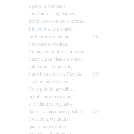
a
palos,
a
bofetones,
a
mazmorras,
a
prisiones,
donde
estás
contino
a
escuras.
Libertad
se
te
promete;
los
hierros
se
quitarán,
190
y
después
te
vestirán.
No
hay
temor
de
escuro
brete.
Cuzcuz,
pan
blanco
a
comer,
gallinas
en
abundancia,
y
aun
habrá
vino
de
Francia
195
si
vino
quieres
beber.
No
te
pido
lo
imposible,
ni
trabajos
demasiados,
sino
blandos,
regalados,
dulces
lo
más
que
es
posible.
200
Goza
de
la
coyuntura
que
se
te
ríe
delante;
no
hagas
del
ignorante,