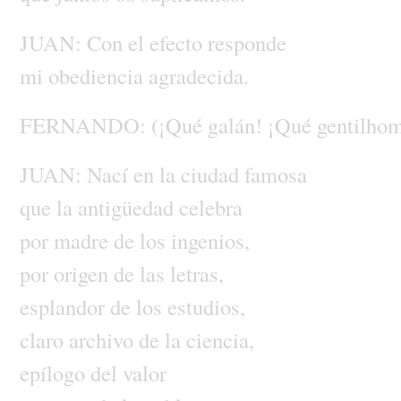
JUAN:
Con
el
efecto
responde
mi
obediencia
agradecida.
FERNANDO:
(¡Qué
galán!
¡Qué
gentilhom
JUAN:
Nací
en
la
ciudad
famosa
que
la
antigüedad
celebra
por
madre
de
los
ingenios,
por
origen
de
las
letras,
esplandor
de
los
estudios,
claro
archivo
de
la
ciencia,
epílogo
del
valor