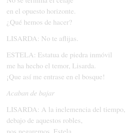
en
el
opuesto
horizonte.
¿Qué
hemos
de
hacer?
LISARDA:
No
te
aflijas.
ESTELA:
Estatua
de
piedra
inmóvil
me
ha
hecho
el
temor,
Lisarda.
¡Que
así
me
entrase
en
el
bosque!
Acaban
de
bajar
LISARDA:
A
la
inclemencia
del
tiempo,
debajo
de
aquestos
robles,
nos
negaremos,
Estela,