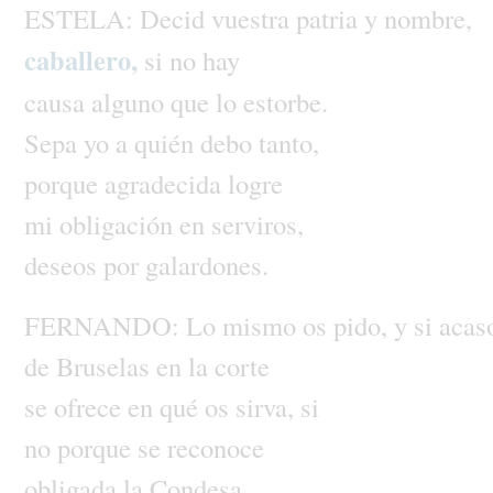
ESTELA:
Decid
vuestra
patria
y
nombre,
caballero,
si
no
hay
causa
alguno
que
lo
estorbe.
Sepa
yo
a
quién
debo
tanto,
porque
agradecida
logre
mi
obligación
en
serviros,
deseos
por
galardones.
FERNANDO:
Lo
mismo
os
pido,
y
si
acas
de
Bruselas
en
la
corte
se
ofrece
en
qué
os
sirva,
si
no
porque
se
reconoce
obligada
la
Condesa,