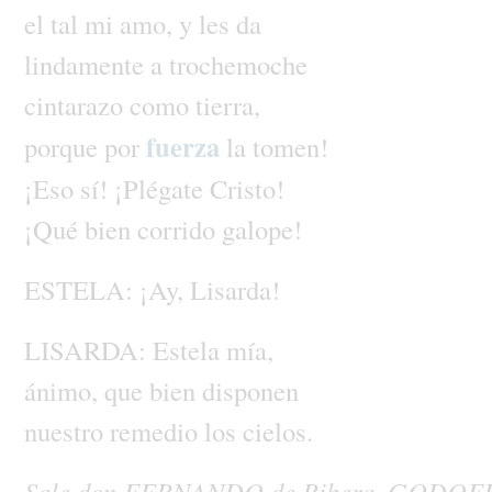
el
tal
mi
amo,
y
les
da
lindamente
a
trochemoche
cintarazo
como
tierra,
fuerza
porque
por
la
tomen!
¡Eso
sí!
¡Plégate
Cristo!
¡Qué
bien
corrido
galope!
ESTELA:
¡Ay,
Lisarda!
LISARDA:
Estela
mía,
ánimo,
que
bien
disponen
nuestro
remedio
los
cielos.
Sale
don
FERNANDO
de
Ribera,
GODOF