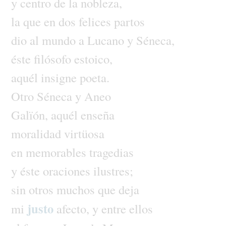
y
centro
de
la
nobleza,
la
que
en
dos
felices
partos
dio
al
mundo
a
Lucano
y
Séneca,
éste
filósofo
estoico,
aquél
insigne
poeta.
Otro
Séneca
y
Aneo
Galïón,
aquél
enseña
moralidad
virtüosa
en
memorables
tragedias
y
éste
oraciones
ilustres;
sin
otros
muchos
que
deja
justo
mi
afecto,
y
entre
ellos