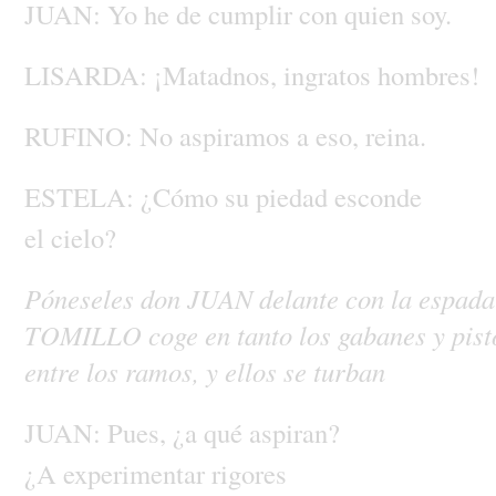
JUAN:
Yo
he
de
cumplir
con
quien
soy.
LISARDA:
¡Matadnos,
ingratos
hombres!
RUFINO:
No
aspiramos
a
eso,
reina.
ESTELA:
¿Cómo
su
piedad
esconde
el
cielo?
Póneseles
don
JUAN
delante
con
la
espad
TOMILLO
coge
en
tanto
los
gabanes
y
pis
entre
los
ramos,
y
ellos
se
turban
JUAN:
Pues,
¿a
qué
aspiran?
¿A
experimentar
rigores