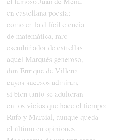
el
famoso
Juan
de
Mena,
en
castellana
poesía;
como
en
la
difícil
ciencia
de
matemática,
raro
escudriñador
de
estrellas
aquel
Marqués
generoso,
don
Enrique
de
Villena
cuyos
sucesos
admiran,
si
bien
tanto
se
adulteran
en
los
vicios
que
hace
el
tiempo;
Rufo
y
Marcial,
aunque
queda
el
último
en
opiniones.
Mas
porque
de
una
vez
sepas