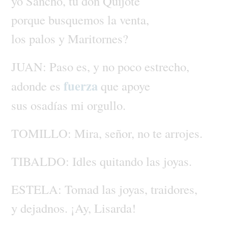
yo
Sancho,
tú
don
Quijote
porque
busquemos
la
venta,
los
palos
y
Maritornes?
JUAN:
Paso
es,
y
no
poco
estrecho,
fuerza
adonde
es
que
apoye
sus
osadías
mi
orgullo.
TOMILLO:
Mira,
señor,
no
te
arrojes.
TIBALDO:
Idles
quitando
las
joyas.
ESTELA:
Tomad
las
joyas,
traidores,
y
dejadnos.
¡Ay,
Lisarda!