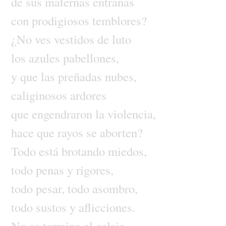
de
sus
maternas
entrañas
con
prodigiosos
temblores?
¿No
ves
vestidos
de
luto
los
azules
pabellones,
y
que
las
preñadas
nubes,
caliginosos
ardores
que
engendraron
la
violencia,
hace
que
rayos
se
aborten?
Todo
está
brotando
miedos,
todo
penas
y
rigores,
todo
pesar,
todo
asombro,
todo
sustos
y
aflicciones.
No
se
termina
el
celaje