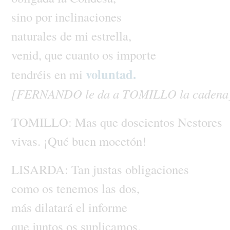
sino
por
inclinaciones
naturales
de
mi
estrella,
venid,
que
cuanto
os
importe
voluntad.
tendréis
en
mi
[FERNANDO
le
da
a
TOMILLO
la
cadena
TOMILLO:
Mas
que
doscientos
Nestores
vivas.
¡Qué
buen
mocetón!
LISARDA:
Tan
justas
obligaciones
como
os
tenemos
las
dos,
más
dilatará
el
informe
que
juntos
os
suplicamos.