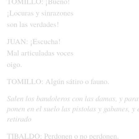
TOMILLO:
¡Bueno!
¡Locuras
y
sinrazones
son
las
verdades!
JUAN:
¡Escucha!
Mal
articuladas
voces
oigo.
TOMILLO:
Algún
sátiro
o
fauno.
Salen
los
bandoleros
con
las
damas,
y
par
ponen
en
el
suelo
las
pistolas
y
gabanes,
y
retirado
TIBALDO:
Perdonen
o
no
perdonen.