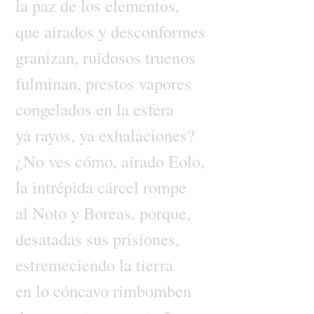
la
paz
de
los
elementos,
que
airados
y
desconformes
granizan,
ruidosos
truenos
fulminan,
prestos
vapores
congelados
en
la
esfera
ya
rayos,
ya
exhalaciones?
¿No
ves
cómo,
airado
Eolo,
la
intrépida
cárcel
rompe
al
Noto
y
Boreas,
porque,
desatadas
sus
prisiones,
estremeciendo
la
tierra
en
lo
cóncavo
rimbomben