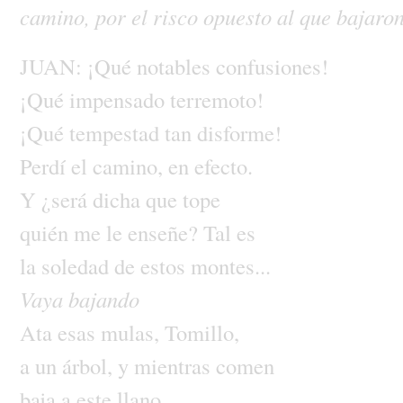
camino,
por
el
risco
opuesto
al
que
bajaro
JUAN:
¡Qué
notables
confusiones!
¡Qué
impensado
terremoto!
¡Qué
tempestad
tan
disforme!
Perdí
el
camino,
en
efecto.
Y
¿será
dicha
que
tope
quién
me
le
enseñe?
Tal
es
la
soledad
de
estos
montes...
Vaya
bajando
Ata
esas
mulas,
Tomillo,
a
un
árbol,
y
mientras
comen
baja
a
este
llano.