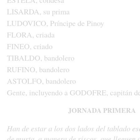
LISARDA,
su
prima
LUDOVICO,
Príncipe
de
Pinoy
FLORA,
criada
FINEO,
criado
TIBALDO,
bandolero
RUFINO,
bandolero
ASTOLFO,
bandolero
Gente,
incluyendo
a
GODOFRE,
capitán
d
JORNADA
PRIMERA
Han
de
estar
a
los
dos
lados
del
tablado
es
de
murta,
a
manera
de
riscos,
que
lleguen