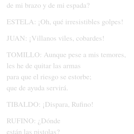
de
mi
brazo
y
de
mi
espada?
ESTELA:
¡Oh,
qué
irresistibles
golpes!
JUAN:
¡Villanos
viles,
cobardes!
TOMILLO:
Aunque
pese
a
mis
temores,
les
he
de
quitar
las
armas
para
que
el
riesgo
se
estorbe;
que
de
ayuda
servirá.
TIBALDO:
¡Dispara,
Rufino!
RUFINO:
¿Dónde
están
las
pistolas?