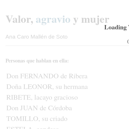
Valor,
agravio
y
mujer
Loading T
Ana
Caro
Mallén
de
Soto
Personas
que
hablan
en
ella:
Don
FERNANDO
de
Ribera
Doña
LEONOR,
su
hermana
RIBETE,
lacayo
gracioso
Don
JUAN
de
Córdoba
TOMILLO,
su
criado
ESTELA,
condesa