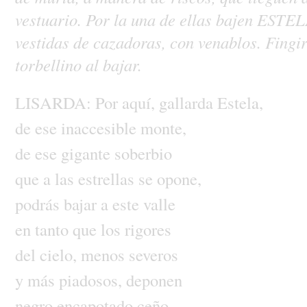
vestuario.
Por
la
una
de
ellas
bajen
ESTE
vestidas
de
cazadoras,
con
venablos.
Fingi
torbellino
al
bajar.
LISARDA:
Por
aquí,
gallarda
Estela,
de
ese
inaccesible
monte,
de
ese
gigante
soberbio
que
a
las
estrellas
se
opone,
podrás
bajar
a
este
valle
en
tanto
que
los
rigores
del
cielo,
menos
severos
y
más
piadosos,
deponen
negro
encapotado
ceño.